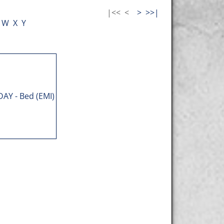
|<<
<
>
>>|
W
X
Y