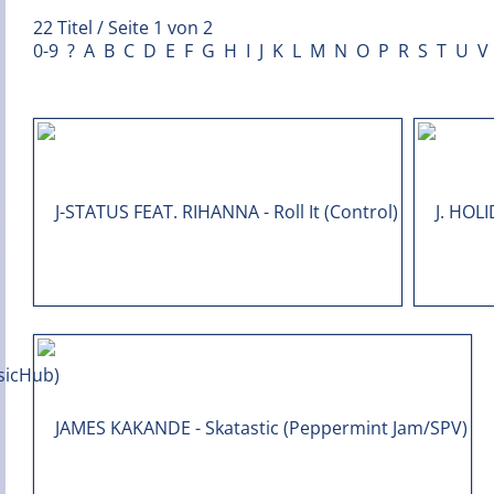
22 Titel / Seite 1 von 2
0-9
?
A
B
C
D
E
F
G
H
I
J
K
L
M
N
O
P
R
S
T
U
V