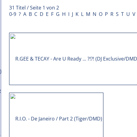
31 Titel / Seite 1 von 2
0-9
?
A
B
C
D
E
F
G
H
I
J
K
L
M
N
O
P
R
S
T
U
V