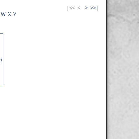
|<<
<
>
>>|
W
X
Y