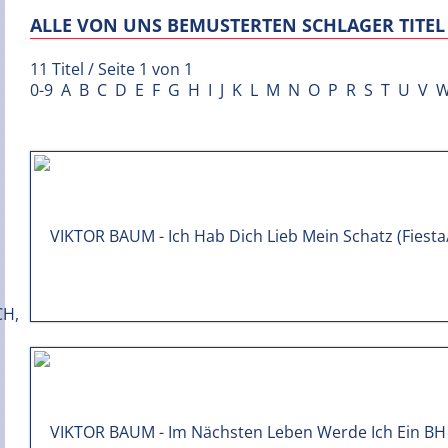
ALLE VON UNS BEMUSTERTEN SCHLAGER TITEL 
11 Titel / Seite 1 von 1
0-9
A
B
C
D
E
F
G
H
I
J
K
L
M
N
O
P
R
S
T
U
V