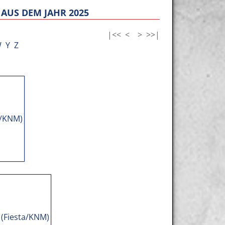
AUS DEM JAHR 2025
|<<
<
>
>>|
W
Y
Z