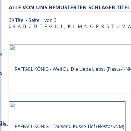
ALLE VON UNS BEMUSTERTEN SCHLAGER TITEL 
39 Titel / Seite 1 von 3
0-9
A
B
C
D
E
F
G
H
I
J
K
L
M
N
O
P
R
S
T
U
V