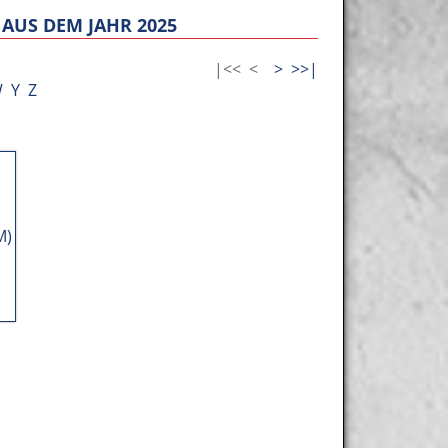
AUS DEM JAHR 2025
|<<
<
>
>>|
W
Y
Z