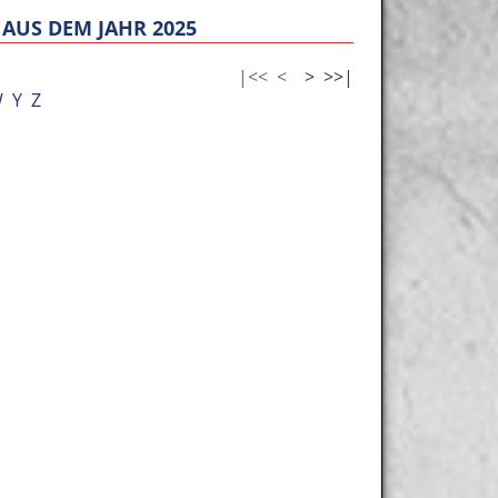
AUS DEM JAHR 2025
|<<
<
>
>>|
W
Y
Z