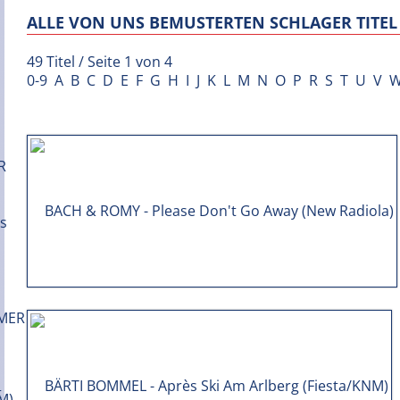
ALLE VON UNS BEMUSTERTEN SCHLAGER TITEL 
49 Titel / Seite 1 von 4
0-9
A
B
C
D
E
F
G
H
I
J
K
L
M
N
O
P
R
S
T
U
V