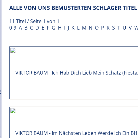
ALLE VON UNS BEMUSTERTEN SCHLAGER TITEL 
11 Titel / Seite 1 von 1
0-9
A
B
C
D
E
F
G
H
I
J
K
L
M
N
O
P
R
S
T
U
V