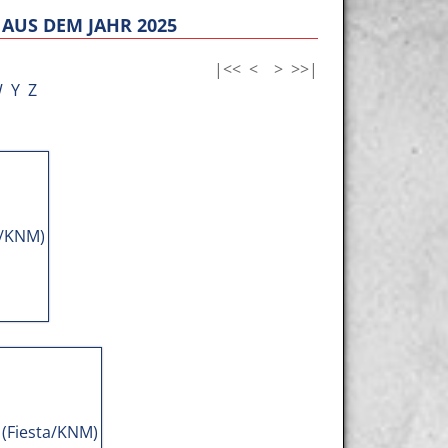
AUS DEM JAHR 2025
|<<
<
>
>>|
W
Y
Z