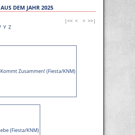
AUS DEM JAHR 2025
|<<
<
>
>>|
W
Y
Z