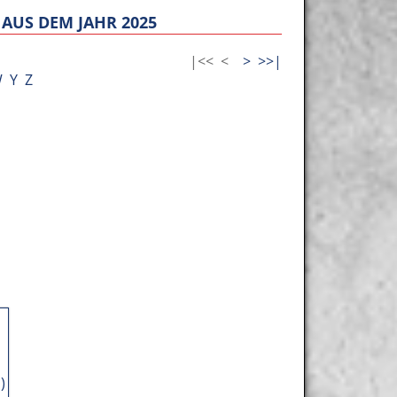
AUS DEM JAHR 2025
|<<
<
>
>>|
W
Y
Z