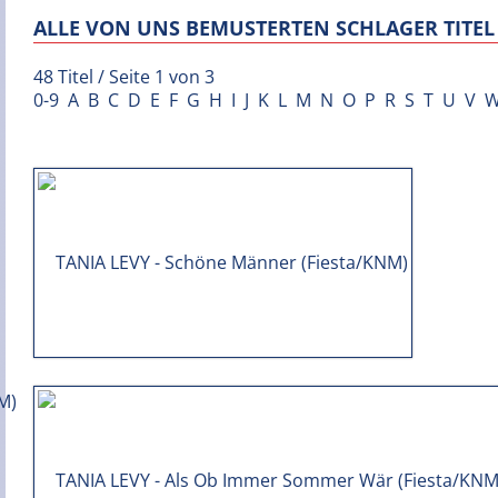
ALLE VON UNS BEMUSTERTEN SCHLAGER TITEL 
48 Titel / Seite 1 von 3
0-9
A
B
C
D
E
F
G
H
I
J
K
L
M
N
O
P
R
S
T
U
V