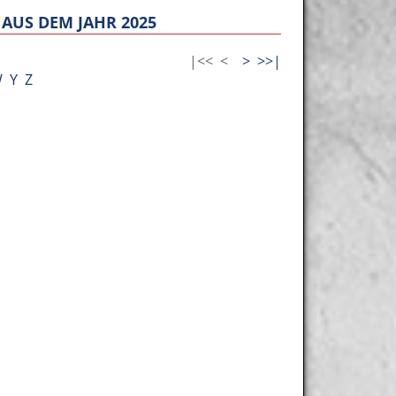
AUS DEM JAHR 2025
|<<
<
>
>>|
W
Y
Z