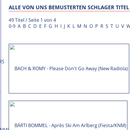
ALLE VON UNS BEMUSTERTEN SCHLAGER TITEL 
49 Titel / Seite 1 von 4
0-9
A
B
C
D
E
F
G
H
I
J
K
L
M
N
O
P
R
S
T
U
V