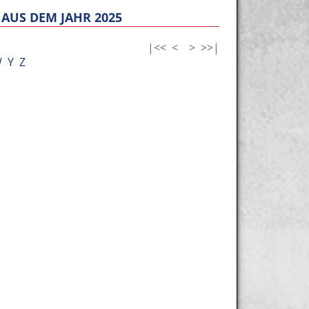
AUS DEM JAHR 2025
|<<
<
>
>>|
W
Y
Z