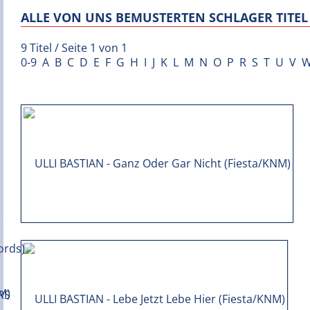
ALLE VON UNS BEMUSTERTEN SCHLAGER TITEL 
9 Titel / Seite 1 von 1
0-9
A
B
C
D
E
F
G
H
I
J
K
L
M
N
O
P
R
S
T
U
V