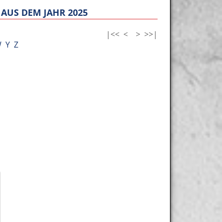
AUS DEM JAHR 2025
|<<
<
>
>>|
W
Y
Z