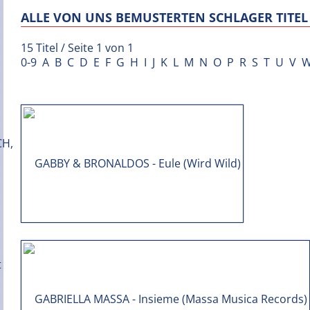
ALLE VON UNS BEMUSTERTEN SCHLAGER TITEL 
15 Titel / Seite 1 von 1
0-9
A
B
C
D
E
F
G
H
I
J
K
L
M
N
O
P
R
S
T
U
V