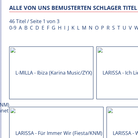
ALLE VON UNS BEMUSTERTEN SCHLAGER TITEL 
46 Titel / Seite 1 von 3
0-9
A
B
C
D
E
F
G
H
I
J
K
L
M
N
O
P
R
S
T
U
V