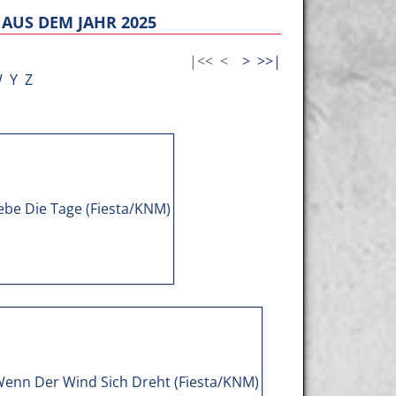
AUS DEM JAHR 2025
|<<
<
>
>>|
W
Y
Z